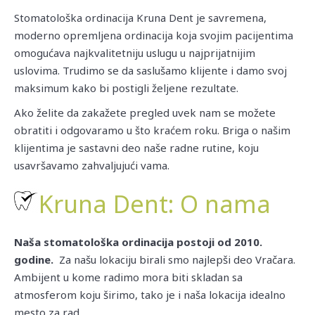
Stomatološka ordinacija Kruna Dent je savremena,
moderno opremljena ordinacija koja svojim pacijentima
omogućava najkvalitetniju uslugu u najprijatnijim
uslovima. Trudimo se da saslušamo klijente i damo svoj
maksimum kako bi postigli željene rezultate.
Ako želite da zakažete pregled uvek nam se možete
obratiti i odgovaramo u što kraćem roku. Briga o našim
klijentima je sastavni deo naše radne rutine, koju
usavršavamo zahvaljujući vama.
Kruna Dent: O nama
Naša stomatološka ordinacija postoji od 2010.
godine.
Za našu lokaciju birali smo najlepši deo Vračara.
Ambijent u kome radimo mora biti skladan sa
atmosferom koju širimo, tako je i naša lokacija idealno
mesto za rad.