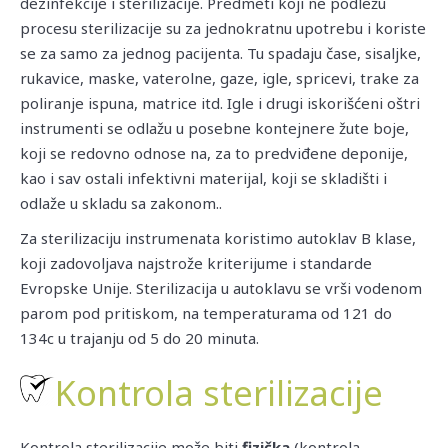
dezinfekcije i sterilizacije. Predmeti koji ne podležu
procesu sterilizacije su za jednokratnu upotrebu i koriste
se za samo za jednog pacijenta. Tu spadaju čase, sisaljke,
rukavice, maske, vaterolne, gaze, igle, spricevi, trake za
poliranje ispuna, matrice itd. Igle i drugi iskorišćeni oštri
instrumenti se odlažu u posebne kontejnere žute boje,
koji se redovno odnose na, za to predviđene deponije,
kao i sav ostali infektivni materijal, koji se skladišti i
odlaže u skladu sa zakonom..
Za sterilizaciju instrumenata koristimo autoklav B klase,
koji zadovoljava najstrože kriterijume i standarde
Evropske Unije. Sterilizacija u autoklavu se vrši vodenom
parom pod pritiskom, na temperaturama od 121 do
134c u trajanju od 5 do 20 minuta.
Kontrola sterilizacije
Kontrola sterilizacije može biti
fizička
(kontrola