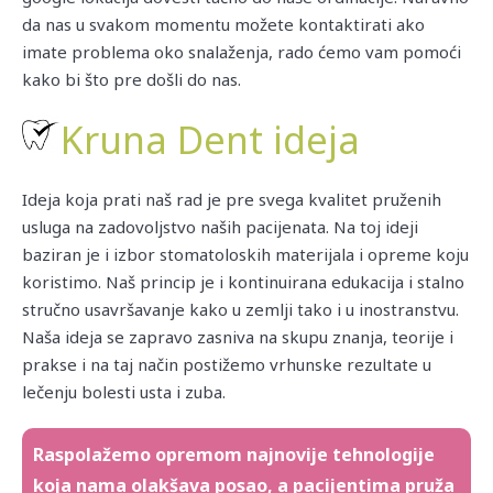
da nas u svakom momentu možete kontaktirati ako
imate problema oko snalaženja, rado ćemo vam pomoći
kako bi što pre došli do nas.
Kruna Dent ideja
Ideja koja prati naš rad je pre svega kvalitet pruženih
usluga na zadovoljstvo naših pacijenata. Na toj ideji
baziran je i izbor stomatoloskih materijala i opreme koju
koristimo. Naš princip je i kontinuirana edukacija i stalno
stručno usavršavanje kako u zemlji tako i u inostranstvu.
Naša ideja se zapravo zasniva na skupu znanja, teorije i
prakse i na taj način postižemo vrhunske rezultate u
lečenju bolesti usta i zuba.
Raspolažemo opremom najnovije tehnologije
koja nama olakšava posao, a pacijentima pruža