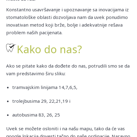
Konstantno usavršavanje i upoznavanje sa inovacijama iz
stomatološke oblasti dozvoljava nam da uvek ponudimo
inovativan metod koji brže, bolje i adekvatnije rešava
problem naših pacijenata.
Kako do nas?
Ako se pitate kako da dođete do nas, potrudili smo se da
vam predstavimo širu sliku:
tramvajskim linijama 14,7,6,5,
trolejbusima 29, 22,21,19 i
autobusima 83, 26, 25
Uvek se možete osloniti i na našu mapu, tako da će vas
google lokacija dovesti tačno do naše ordinacije. Naravno