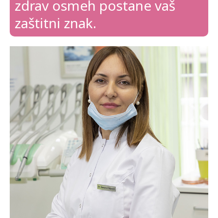
zdrav osmeh postane vaš
zaštitni znak.