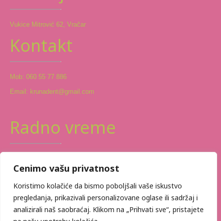
Vukice Mitrović 62, Vračar
Kontakt
Mob: 060 55 77 886
Email: krunadent@gmail.com
Radno vreme
Ponedeljak - Petak: 09-18h
Cenimo vašu privatnost
Vikendom po dogovoru
Koristimo kolačiće da bismo poboljšali vaše iskustvo
pregledanja, prikazivali personalizovane oglase ili sadržaj i
analizirali naš saobraćaj. Klikom na „Prihvati sve“, pristajete