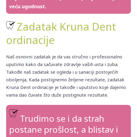
veću ugodnost.
Zadatak Kruna Dent
ordinacije
Naš osnovni zadatak je da vas stručno i profesionalno
uputimo kako da sačuvate zdravlje vaših usta i zuba.
Takođe naš zadatak se ogleda i u sanaciji postojećih
oboljenja, Kada postignemo željene rezultate, zadatak
Kruna Dent ordinacije je takođe i uputstvo koje dajemo
vama dao čuvate što duže postignute rezultate.
Trudimo se i da strah
postane prošlost, a blistav i