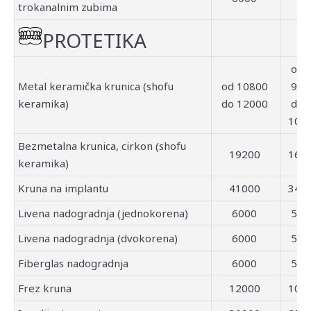
trokanalnim zubima
PROTETIKA
od
Metal keramička krunica (shofu
od 10800
90
keramika)
do 12000
do
100
Bezmetalna krunica, cirkon (shofu
19200
160
keramika)
Kruna na implantu
41000
340
Livena nadogradnja (jednokorena)
6000
50
Livena nadogradnja (dvokorena)
6000
50
Fiberglas nadogradnja
6000
50
Frez kruna
12000
100