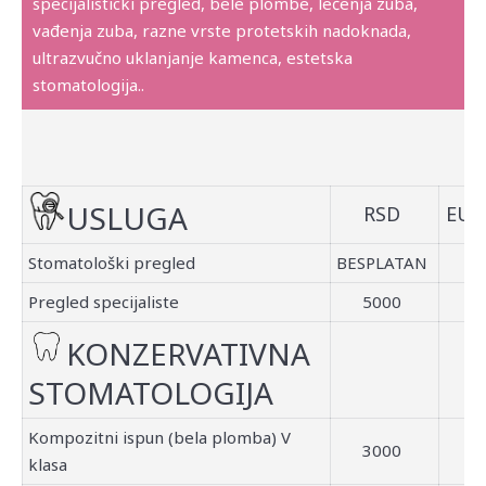
specijalisticki pregled, bele plombe, lečenja zuba,
vađenja zuba, razne vrste protetskih nadoknada,
ultrazvučno uklanjanje kamenca, estetska
stomatologija..
USLUGA
RSD
EUR
Stomatološki pregled
BESPLATAN
Pregled specijaliste
5000
KONZERVATIVNA
STOMATOLOGIJA
Kompozitni ispun (bela plomba) V
3000
klasa