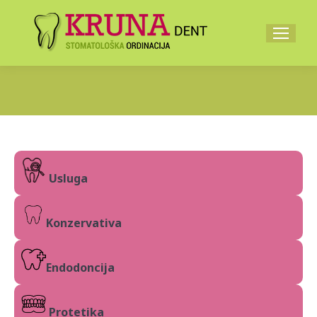
Usluga
Konzervativa
Endodoncija
Protetika