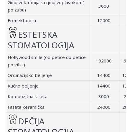
Gingivektomija sa gingivoplastikom(
3600
po zubu)
Frenektomija
12000
ESTETSKA
STOMATOLOGIJA
Hollywood smile (od petice do petice
192000
1600
po vilici)
Ordinacijsko beljenje
14400
120
Kućno beljenje
14400
120
Kompozitna faseta
3000
25
Faseta keramička
24000
200
DEČIJA
STOMATOLOGIJA