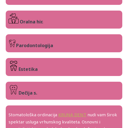
Oralna hir.
Parodontologija
Estetika
Dečija s.
Stomatološka ordinacija
KRUNA DENT
nudi vam širok
spektar usluga vrhunskog kvaliteta. Osnovni i