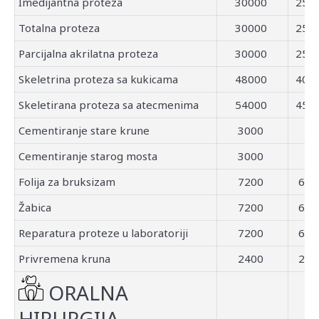
Imedijantna proteza
30000
250
Totalna proteza
30000
250
Parcijalna akrilatna proteza
30000
250
Skeletrina proteza sa kukicama
48000
400
Skeletirana proteza sa atecmenima
54000
450
Cementiranje stare krune
3000
Cementiranje starog mosta
3000
Folija za bruksizam
7200
60
Žabica
7200
60
Reparatura proteze u laboratoriji
7200
60
Privremena kruna
2400
20
ORALNA
HIRURGIJA